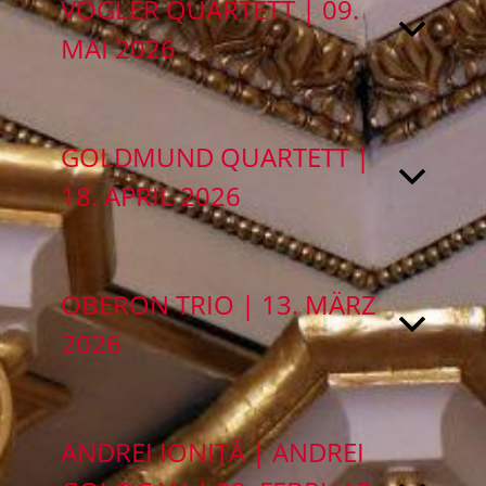
VOGLER QUARTETT | 09.
MAI 2026
GOLDMUND QUARTETT |
18. APRIL 2026
OBERON TRIO | 13. MÄRZ
2026
ANDREI IONIȚĂ | ANDREI